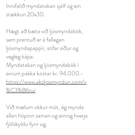
Innifalið myndatakan sjálf og ein
stækkun 20x30.
Hægt að bæta við ljósmyndabók,
sem prentuð er á fallegan
ljósmyndapappír, stífar síður og
vegleg kápa.
Myndatakan og ljósmyndabók í
einum pakka kostar kr. 94.000.-
https://www.aksljosmyndun.com/v
%C3%B6rur
Við mælum okkur mót, ég mynda
allan hópinn saman og einnig hverja
fjölskyldu fyrir sig.