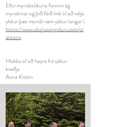
Eftir myndatökuna forvinn ég
myndirnar og þið fáið link til að velja
ykkur þær myndir sem ykkur langar í.
https://www.aksljosmyndun.com/pr
entanir
Hlakka til að heyra frá ykkur
kveðja
Anna Kristín