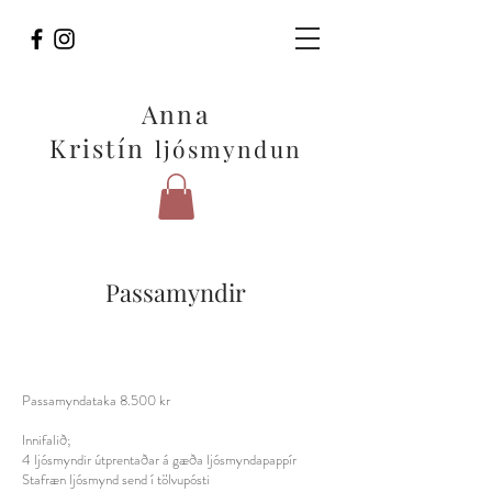
Anna
Kristín
ljósmyndun
Passamyndir
Passamyndataka 8.500 kr
Innifalið;
4 ljósmyndir útprentaðar á gæða ljósmyndapappír
Stafræn ljósmynd send í tölvupósti